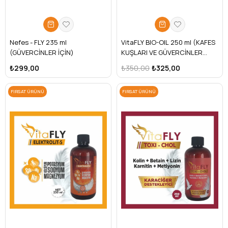
Nefes - FLY 235 ml
VitaFLY BIO-OIL 250 ml (KAFES
(GÜVERCİNLER İÇİN)
KUŞLARI VE GÜVERCİNLER
İÇİN)
₺299,00
₺350,00
₺325,00
FIRSAT ÜRÜNÜ
FIRSAT ÜRÜNÜ