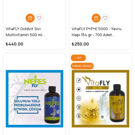
VitaFLY Goldvit Sıvı
VitaFLY P+P+E 5000 - Yavru
Multivitamin 500 ml
Hapı 154 gr - 700 Adet
(GÜVERCİNLER İÇİN)
(GÜVERCİNLER İÇİN)
₺440,00
₺250,00
%7
FIRSAT ÜRÜNÜ