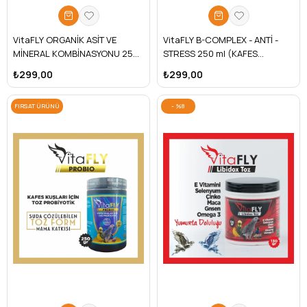
VitaFLY ORGANİK ASİT VE
VitaFLY B-COMPLEX - ANTİ -
MİNERAL KOMBİNASYONU 250
STRESS 250 ml (KAFES
ml (KAFES KUŞLARI İÇİN)
KUŞLARI İÇİN)
₺299,00
₺299,00
FIRSAT ÜRÜNÜ
%8