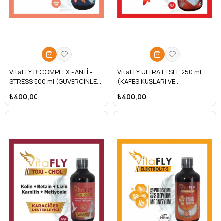
VitaFLY B-COMPLEX - ANTİ -
VitaFLY ULTRA E+SEL 250 ml
STRESS 500 ml (GÜVERCİNLER
(KAFES KUŞLARI VE
İÇİN)
GÜVERCİNLER İÇİN)
₺400,00
₺400,00