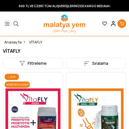
500 TL VE ÜZERİ TÜM ALIŞVERİŞLERİNİZDE KARGO BEDAVA!
Anasayfa
VİTAFLY
VİTAFLY
Filtreleme
Sıralama
%13
ÜCRETSIZ KARGO