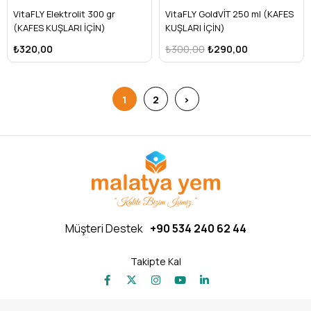
VitaFLY Elektrolit 300 gr
VitaFLY GoldVİT 250 ml (KAFES
(KAFES KUŞLARI İÇİN)
KUŞLARI İÇİN)
₺320,00
₺300,00
₺290,00
1
2
>
Müşteri Destek
+90 534 240 62 44
Takipte Kal