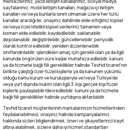
merkezlerimiz, yazılı iletişim kanallarımız, sosyal medya
sayfalarımız, mobil iletişim kanalları, mağaza içi iletişim
kanalları ve/veya bunlarla sınırlı olmamak üzere her türlü
kanallar aracılığı ile; onayınız dahilinde elde ettiğimiz kişisel
ve/veya özel nitelikli kişisel verileriniz tamamen veya
kısmen elde edilebilir, kaydedilebilir, saklanabilir,
depolanabilir, değiştirilebilir, güncellenebilir, periyodik
olarak kontrol edilebilir, yeniden düzenlenebilir,
sınıflandırılabilir, işlendikleri amaç için gerekli olan ya da ilgili
kanunda öngörülen süre kadar muhafaza edilebilir, kanuni
ya da hizmete bağlı fiili gereklilikler halinde Tevhid ticaret'nın
birlikte çalıştığı özel-tüzel kişilerle ya da kanunen yükümlü
olduğu kamu kurum ve kuruluşlarıyla ve/veya Türkiye'de
veya yurt dışında mukim olan ilgili 3. kişi gerçek kişi/tüzel
kişilerle paylaşılabilir/devredilebilir, kanuni ya da hizmete
bağlı fiili gereklilikler halinde yurtdışına aktarılabilir.
Tevhid ticaret müşterilerinin markalarımızın hizmetlerinden
faydalanabilmesi, onayınız halinde kampanyalarımız
hakkında sizleri bilgilendirmek, öneri ve şikayetlerinizi kayıt
altına alabilmek, sizlere daha iyi hizmet standartları