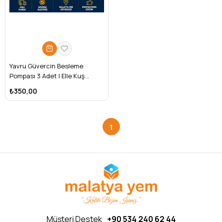
Yavru Güvercin Besleme
Pompası 3 Adet | Elle Kuş
Besleme Aparatı
₺350,00
1
Müşteri Destek
+90 534 240 62 44