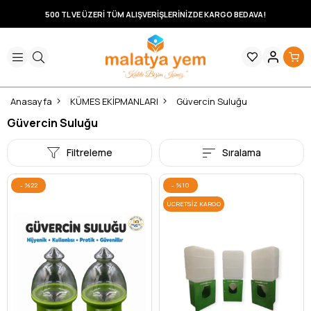
500 TL VE ÜZERİ TÜM ALIŞVERİŞLERİNİZDE KARGO BEDAVA!
Anasayfa
KÜMES EKİPMANLARI
Güvercin Suluğu
Güvercin Suluğu
Filtreleme
Sıralama
%22
%10
ÜCRETSIZ KARGO