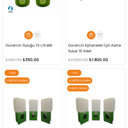
Güvercin Suluğu 1.5 Litrelik
Güvercin Eşhaneleri İçin Asma
Suluk 15 Adet
₺450,00
₺350,00
₺2.000,00
₺1.800,00
%16
%17
ÜCRETSIZ KARGO
ÜCRETSIZ KARGO
FIRSAT ÜRÜNÜ