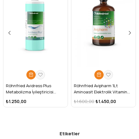
rengiyle aktivitesini (etkinliğini) takip etmenizi sağlar.
Kullanım Alanları
Hayvancılık:
Tavuk kümesleri, ahırlar, ağıllar ve
kuluçkahaneler.
Evcil Hayvan:
Kedi/köpek yaşam alanları, taşıma
çantaları ve mama kapları.
Klinikler:
Veteriner muayenehaneleri ve cerrahi
operasyon alanları.
Genel Hijyen:
Ayak dezenfeksiyon havuzları ve araç
tekerlek dezenfeksiyonu.
Paket İçeriği ve Hazırlanışı
Miktar:
15 Adet
Uygulama:
Standart dezenfeksiyon için genellikle
1:100
Röhnfried Avidress Plus
Röhnfried Avipharm 1Lt
oranında (10 gram Virkon S için 1 litre su) sulandırılarak
Metabolizma İyileştiricisi
Aminoasit Elektrolik Vitamin
kullanılır. Pembe renk solduğunda çözeltinin yenilenmesi
1000Ml
Karışımı
₺1.250,00
₺1.600,00
₺1.450,00
önerilir.
Not:
Ürünü orijinal ambalajında, serin ve kuru bir
yerde muhafaza ediniz. Çocukların ulaşamayacağı
yerlerde saklayınız.
Etiketler