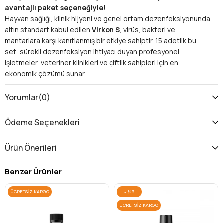
avantajlı paket seçeneğiyle!
Hayvan sağlığı, klinik hijyeni ve genel ortam dezenfeksiyonunda
altın standart kabul edilen
Virkon S
, virüs, bakteri ve
mantarlara karşı kanıtlanmış bir etkiye sahiptir. 15 adetlik bu
set, sürekli dezenfeksiyon ihtiyacı duyan profesyonel
işletmeler, veteriner klinikleri ve çiftlik sahipleri için en
ekonomik çözümü sunar.
Neden Virkon S Kullanmalısınız?
Geniş Spektrumlu Koruma:
500'den fazla hastalık
Yorumlar
(0)
yapıcı mikroorganizmaya (Şap, Kuş Gribi, Parvovirüs vb.)
karşı yüksek etki gösterir.
Ödeme Seçenekleri
Hızlı ve Etkili:
Uygulandıktan sonra kısa sürede
mikropları etkisiz hale getirir.
Ürün Önerileri
Çok Yönlü Kullanım:
Yüzey dezenfeksiyonu, ekipman
temizliği, ayak banyoları ve hava dezenfeksiyonu
Benzer Ürünler
(sisleme) için uygundur.
Güvenli Profil:
Doğada biyolojik olarak parçalanabilir;
ÜCRETSIZ KARGO
%9
önerilen oranlarda kullanıldığında insanlar ve hayvanlar
için güvenlidir.
ÜCRETSIZ KARGO
Kolay Hazırlanış:
Su ile kolayca karışır ve pembe