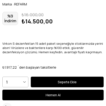
Marka
:
REFARM
₺16.000,00
%
9
₺14.500,00
İndirim
Virkon S dezenfektan 15 adet paket seçeneğiyle stoklarınızda yerini
alsın! Virüslere ve bakterilere karşı %100 etkili, güvenilir
dezenfeksiyon çözümü. Hemen keşfedin, avantajlı fiyatı kaçırmayın.
₺1.917,22
`den başlayan taksitlerle