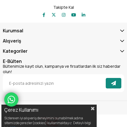
Takipte Kal
Kurumsal
Alışveriş
Kategoriler
E-Bülten
Bültenimize kayıt olun, kampanya ve fırsatlardan ilk siz haberdar
olun!
Çerez Kullanımı
Sizlere en iyi alışveriş deneyimini sunabilmek adına
|
sitemizde çerezler(cookies) kullanmaktayız. Detaylı bilgi