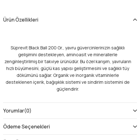
Ürün Özellikleri
Süprevit Black Ball 200 Gr., yavru güvercinlerinizin sağlıklı
gelişimini destekleyen, aminoasit ve minerallerle
zenginleştirilmiş bir takviye ürünüdür. Bu özel karışım, yavruların
hızlı büyümesini, güçlü kas yapısı geliştirmesini ve sağlıklı tüy
dökümünü sağlar. Organik ve inorganik vitaminlerle
desteklenen içerik, bağışıklık sistemi ve sindirim sistemini de
güçlendirir.
Faydaları:
Yorumlar
(0)
✔️
Güçlü Kas Yapısı:
Yavru güvercinlerin kas gelişimini
destekler.
Ödeme Seçenekleri
✔️
Hızlı Gelişim:
Yavru güvercinlerin sağlıklı ve hızlı büyümesini
sağlar.