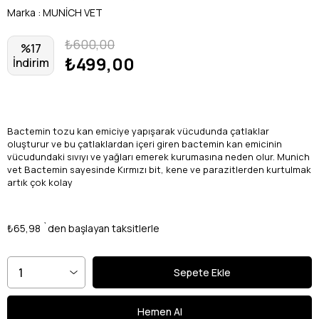
Marka
:
MUNİCH VET
₺600,00
%
17
₺499,00
İndirim
Bactemin tozu kan emiciye yapışarak vücudunda çatlaklar
oluşturur ve bu çatlaklardan içeri giren bactemin kan emicinin
vücudundaki sıvıyı ve yağları emerek kurumasına neden olur. Munich
vet Bactemin sayesinde Kırmızı bit, kene ve parazitlerden kurtulmak
artık çok kolay
₺65,98
`den başlayan taksitlerle