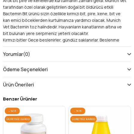
Artık bit pire ve kenelerde kurtulmanın zamanı geldi. Munich Vet
tarafından özel olarak geliştirilen doğal bit öldürücü etkili
Bactemin Bit ürünü sizin özellikle kırmızı bit, pire, kene, bit ve
kan emici böceklerden kurtulmanıza yardımcı olacak. Munich
Vet Bactemin toz halindedir. Hayvanların kanatlarının altına ve
bit bulunan yere serpmeniz yeterli olacaktır.
Kırmızı bitler Gece beslenirler, gündüz saklanırlar. Beslenme
süreleri 1-2 saattir, tavuk üzerinde genellikle görülmezler. Bu bit
ve pireler Türkiye’deki kümeslerin % 72’sinde bulunmaktadır. 1
Yorumlar
(0)
hafta içinde yetişkin hale gelir, 30’un üzerinde yumurta bırakır,
Beslenmeden 6 ila 9 ay canlı kalabilirler. Tavuklarda, artan
Ödeme Seçenekleri
ölümlere, ağırlık kaybına, kansızlığa ve yumurta kalitesi ve
veriminde düşüşe neden olmaktadır
Ürün Önerileri
Munich vet Bactemin tozu kan emiciye yapışarak vücudunda
çatlaklar oluşturur ve bu çatlaklardan içeri giren bactemin kan
Benzer Ürünler
emicinin vücudundaki sıvıyı ve yağları emerek kurumasına
neden olur. Munich vet Bactemin sayesinde Kırmızı bit, kene ve
%13
%15
parazitlerden kurtulmak artık çok kolay
.
Muhteşem ürün
bactemin …
ÜCRETSIZ KARGO
ÜCRETSIZ KARGO